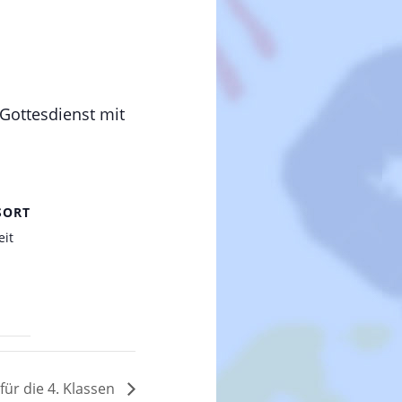
 Gottesdienst mit
SORT
eit
ür die 4. Klassen