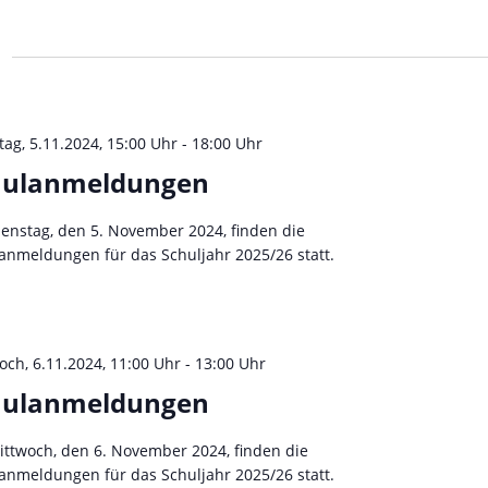
D
a
t
u
m
w
tag, 5.11.2024, 15:00 Uhr
-
18:00 Uhr
ä
hulanmeldungen
h
l
enstag, den 5. November 2024, finden die
e
anmeldungen für das Schuljahr 2025/26 statt.
n
.
och, 6.11.2024, 11:00 Uhr
-
13:00 Uhr
hulanmeldungen
ttwoch, den 6. November 2024, finden die
anmeldungen für das Schuljahr 2025/26 statt.