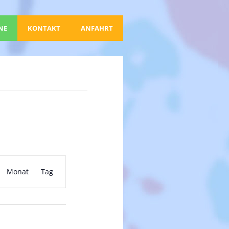
NE
KONTAKT
ANFAHRT
V
Monat
Tag
e
r
a
n
s